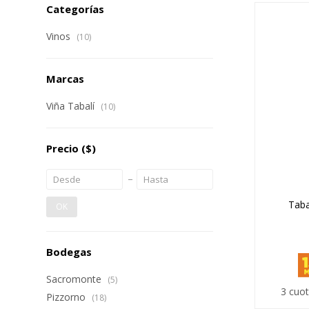
Categorías
Vinos
(10)
Marcas
Viña Tabalí
(10)
Precio
($)
Taba
OK
Bodegas
Sacromonte
(5)
3 cuot
Pizzorno
(18)