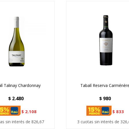
lí Talinay Chardonnay
Tabalí Reserva Carménèr
$
2.480
$
980
$
2.108
$
833
as sin interés de 826,67
3 cuotas sin interés de 326