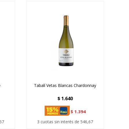
e
Tabalí Vetas Blancas Chardonnay
$
1.640
$
1.394
,67
3 cuotas sin interés de 546,67