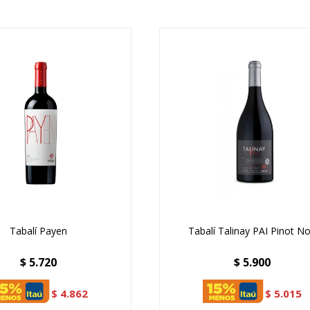
Tabalí Payen
Tabalí Talinay PAI Pinot No
$
5.720
$
5.900
$
4.862
$
5.015