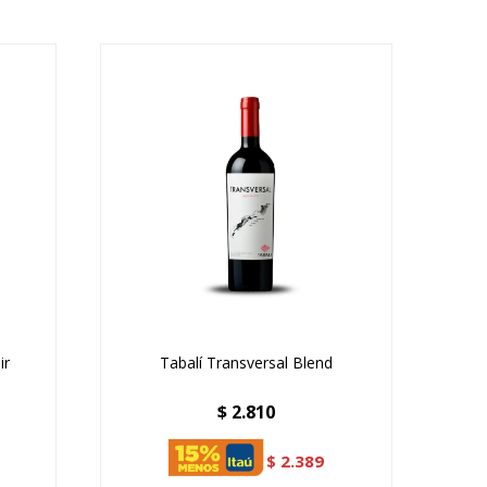
ir
Tabalí Transversal Blend
$
2.810
$
2.389