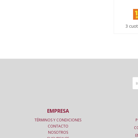
3 cuot
EMPRESA
TÉRMINOS Y CONDICIONES
P
CONTACTO
C
NOSOTROS
E