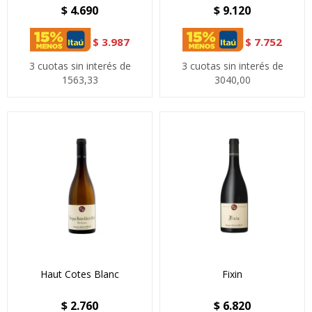
$
4.690
$
9.120
$
3.987
$
7.752
3 cuotas sin interés de
3 cuotas sin interés de
1563,33
3040,00
Haut Cotes Blanc
Fixin
$
2.760
$
6.820