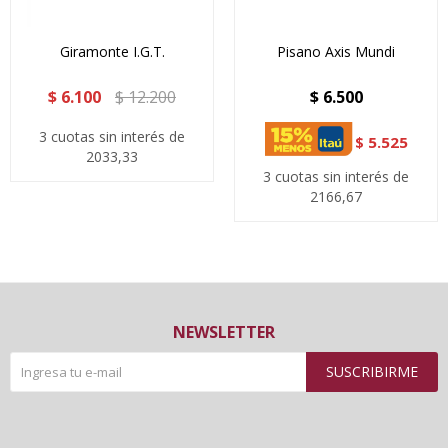
Giramonte I.G.T.
Pisano Axis Mundi
$
6.100
$
12.200
$
6.500
3 cuotas sin interés de
$
5.525
2033,33
3 cuotas sin interés de
2166,67
NEWSLETTER
SUSCRIBIRME