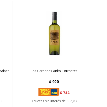
Malbec
Los Cardones Anko Torrontés
$
920
$
782
,00
3 cuotas sin interés de 306,67