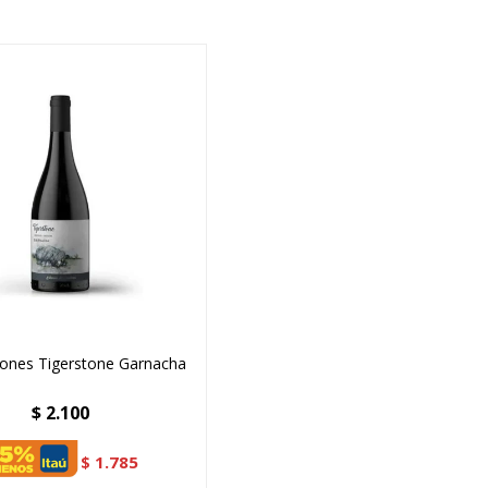
ones Tigerstone Garnacha
$
2.100
$
1.785