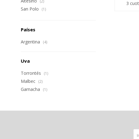
Altesino
(2)
3 cuot
San Polo
(1)
Países
Argentina
(4)
Uva
Torrontés
(1)
Malbec
(2)
Garnacha
(1)