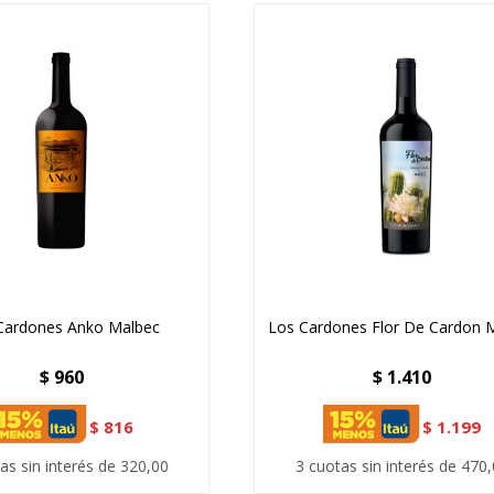
Cardones Anko Malbec
Los Cardones Flor De Cardon 
$
960
$
1.410
$
816
$
1.199
as sin interés de 320,00
3 cuotas sin interés de 470