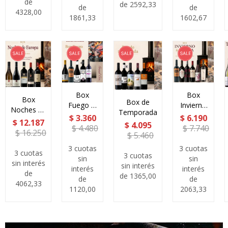
de
de 2592,33
de
de
4328,00
1861,33
1602,67
Box
Box
Box
Box de
Fuego &
Invierno
Noches de
Temporada
Vino
y Estufita
$
3.360
$
6.190
Europa
$
12.187
$
4.095
$
4.480
$
7.740
$
16.250
$
5.460
3 cuotas
3 cuotas
3 cuotas
3 cuotas
sin
sin
sin interés
sin interés
interés
interés
de
de 1365,00
de
de
4062,33
1120,00
2063,33