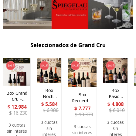
Seleccionados de Grand Cru
Box
Box
Box Grand
Box
Noche
Pasión
Cru –
Recuerdos
de la
Malbec
$
5.584
$
4.808
Selección
$
12.984
Inolvidables
$
7.777
Nostalgia
$
6.980
$
6.010
Borgoña
$
16.230
$
10.370
3 cuotas
3 cuotas
3 cuotas
3 cuotas
sin
sin
sin interés
sin interés
interés
interés