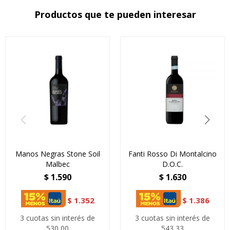
Productos que te pueden interesar
Manos Negras Stone Soil
Fanti Rosso Di Montalcino
Malbec
D.O.C.
$
1.590
$
1.630
$
1.352
$
1.386
3 cuotas sin interés de
3 cuotas sin interés de
530,00
543,33