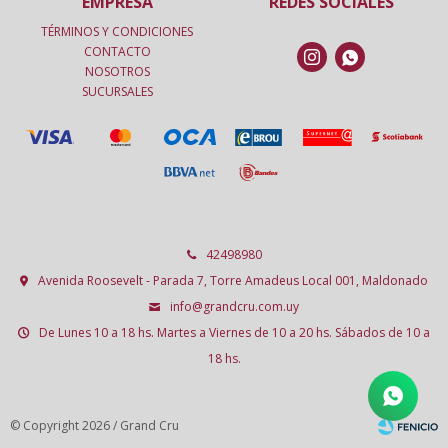
EMPRESA
REDES SOCIALES
TÉRMINOS Y CONDICIONES
CONTACTO


NOSOTROS
SUCURSALES
42498980
Avenida Roosevelt - Parada 7, Torre Amadeus Local 001, Maldonado
info@grandcru.com.uy
De Lunes 10 a 18 hs. Martes a Viernes de 10 a 20 hs. Sábados de 10 a
18 hs.
© Copyright 2026 / Grand Cru