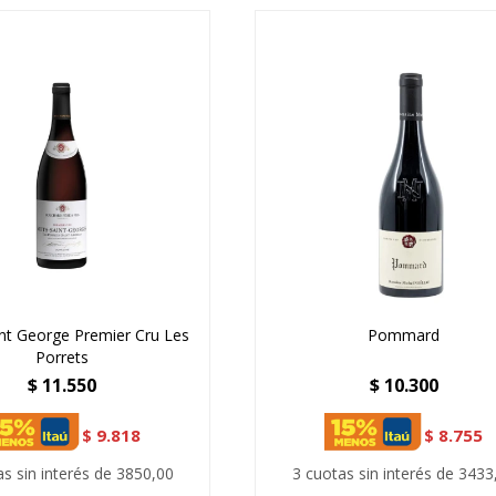
int George Premier Cru Les
Pommard
Porrets
$
11.550
$
10.300
$
9.818
$
8.755
as sin interés de 3850,00
3 cuotas sin interés de 3433