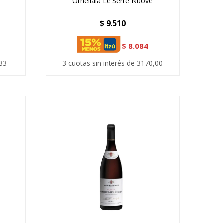
Ornellaia Le Serre Nuove
$
9.510
$
8.084
,33
3 cuotas sin interés de 3170,00