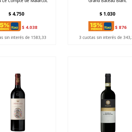
 Le Compte de Malarctic
Grand Bateau Blanc
$
4.750
$
1.030
$
4.038
$
876
as sin interés de 1583,33
3 cuotas sin interés de 343