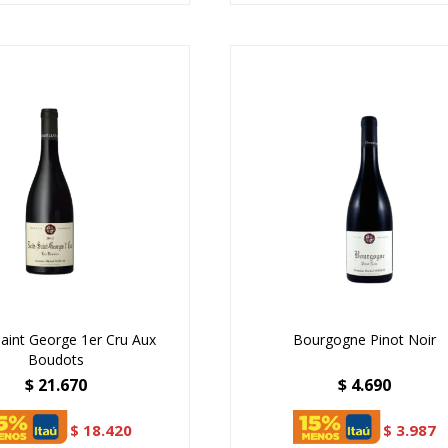
Saint George 1er Cru Aux
Bourgogne Pinot Noir
Boudots
$
21.670
$
4.690
$
18.420
$
3.987