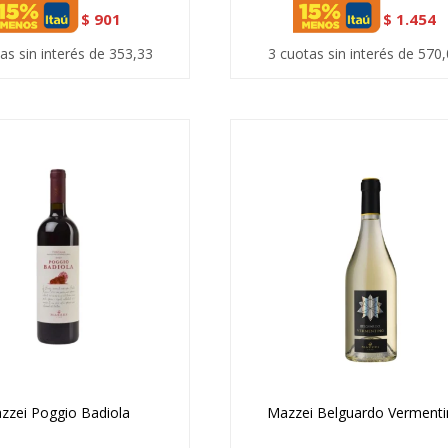
$
901
$
1.454
as sin interés de 353,33
3 cuotas sin interés de 570
zzei Poggio Badiola
Mazzei Belguardo Verment