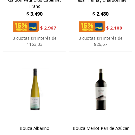
Garzòn Petit Clos Cabernet
Tabalí Talinay Chardonnay
Franc
$
3.490
$
2.480
$
2.967
$
2.108
3 cuotas sin interés de
3 cuotas sin interés de
1163,33
826,67
Bouza Albariño
Bouza Merlot Pan de Azúcar