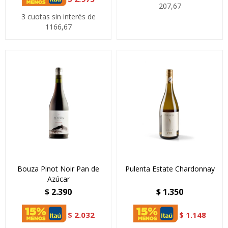
207,67
3 cuotas sin interés de
1166,67
Bouza Pinot Noir Pan de
Pulenta Estate Chardonnay
Azúcar
$
2.390
$
1.350
$
2.032
$
1.148