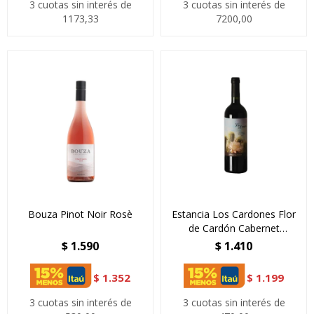
3 cuotas sin interés de
3 cuotas sin interés de
1173,33
7200,00
Bouza Pinot Noir Rosè
Estancia Los Cardones Flor
de Cardón Cabernet
Sauvignon
$
1.590
$
1.410
$
1.352
$
1.199
3 cuotas sin interés de
3 cuotas sin interés de