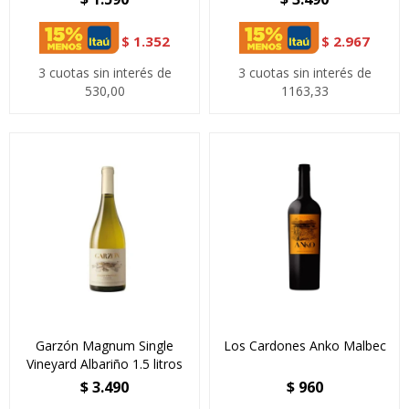
$
1.352
$
2.967
3 cuotas sin interés de
3 cuotas sin interés de
530,00
1163,33
Garzón Magnum Single
Los Cardones Anko Malbec
Vineyard Albariño 1.5 litros
$
3.490
$
960