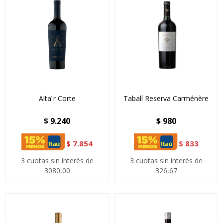
Altaïr Corte
Tabalí Reserva Carménère
$
9.240
$
980
$
7.854
$
833
3 cuotas sin interés de
3 cuotas sin interés de
3080,00
326,67