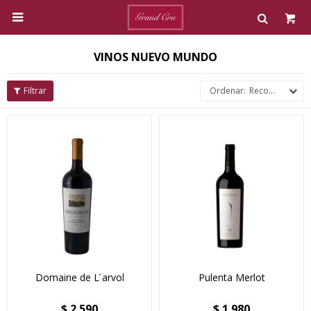

VINOS NUEVO MUNDO
Recomendados
Domaine de L ́arvol
Pulenta Merlot
$
2.590
$
1.980