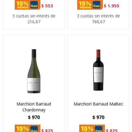
$
553
$
1.955
3 cuotas sin interés de
3 cuotas sin interés de
216,67
766,67
Marchiori Barraud
Marchiori Barraud Malbec
Chardonnay
$
970
$
970
$
825
$
825