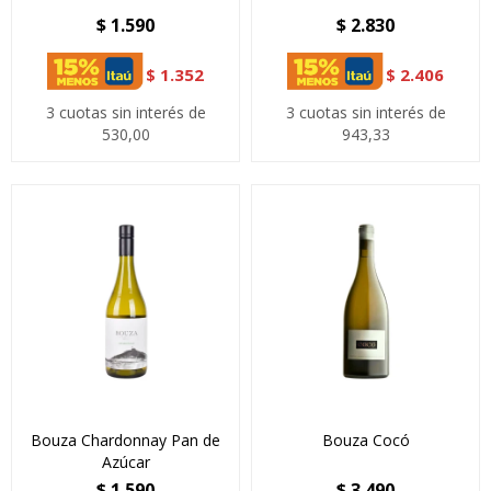
$
1.590
$
2.830
$
1.352
$
2.406
3 cuotas sin interés de
3 cuotas sin interés de
530,00
943,33
Bouza Chardonnay Pan de
Bouza Cocó
Azúcar
$
1.590
$
3.490