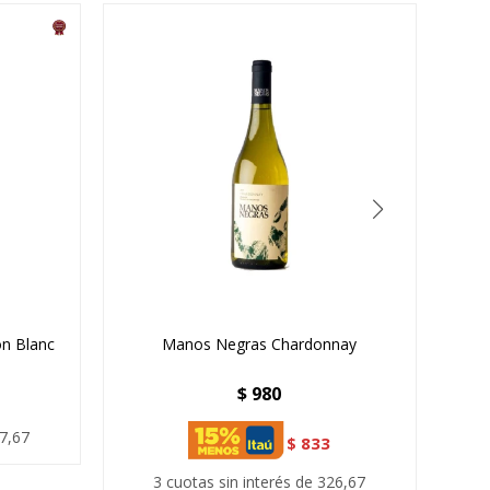
on Blanc
Manos Negras Chardonnay
Pi
$
980
07,67
$
833
3 cuotas sin interés de 326,67