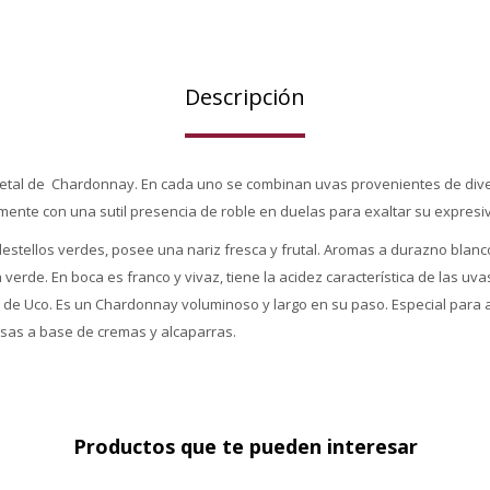
Descripción
ietal de Chardonnay. En cada uno se combinan uvas provenientes de dive
ente con una sutil presencia de roble en duelas para exaltar su expresiv
 destellos verdes, posee una nariz fresca y frutal. Aromas a durazno blan
verde. En boca es franco y vivaz, tiene la acidez característica de las uv
lle de Uco. Es un Chardonnay voluminoso y largo en su paso. Especial par
lsas a base de cremas y alcaparras.
Productos que te pueden interesar