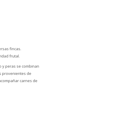
rsas fincas.
idad frutal.
co y peras se combinan
as provenientes de
a acompañar carnes de