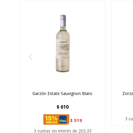
Garzón Estate Sauvignon Blanc
Zorza
$
610
3 cu
$
519
3 cuotas sin interés de 203,33