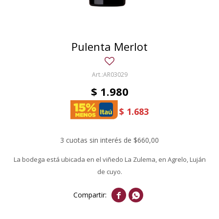
Pulenta Merlot
AR03029
$
1.980
$
1.683
3 cuotas sin interés de $660,00
La bodega está ubicada en el viñedo La Zulema, en Agrelo, Luján
de cuyo.

