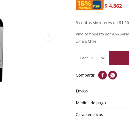
$
4.862
3 cuotas sin interés de $1.9
Vino compuesto por 93% Syrah 
Limarí, Chile.
1


Envíos
Medios de pago
Características