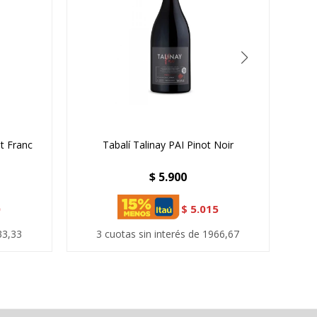
t Franc
Tabalí Talinay PAI Pinot Noir
$
5.900
0
$
5.015
33,33
3 cuotas sin interés de 1966,67