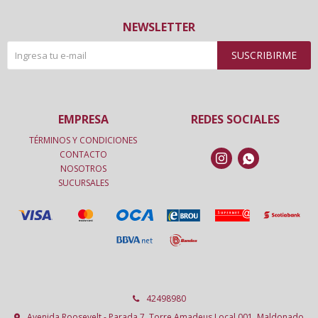
NEWSLETTER
SUSCRIBIRME
EMPRESA
REDES SOCIALES
TÉRMINOS Y CONDICIONES
CONTACTO


NOSOTROS
SUCURSALES
42498980
Avenida Roosevelt - Parada 7, Torre Amadeus Local 001, Maldonado