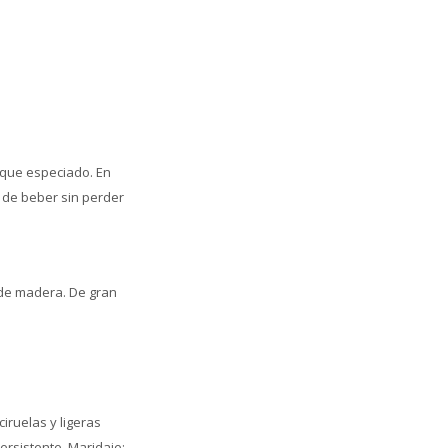
oque especiado. En
s de beber sin perder
 de madera. De gran
iruelas y ligeras
ersistente. Maridaje: