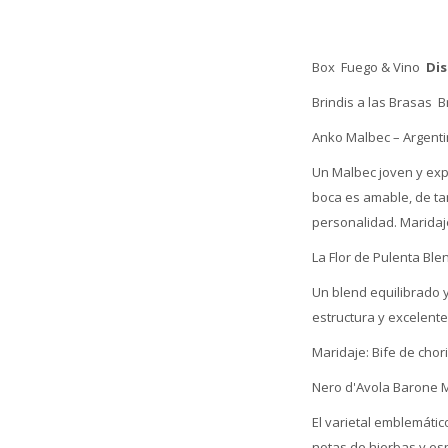
Box Fuego & Vino
Dis
Brindis a las Brasas 
Anko Malbec – Argent
Un Malbec joven y exp
boca es amable, de tan
personalidad. Maridaj
La Flor de Pulenta Ble
Un blend equilibrado 
estructura y excelente 
Maridaje: Bife de chori
Nero d'Avola Barone Mon
El varietal emblemátic
notas de hierbas y esp