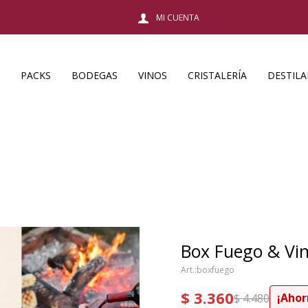
PACKS
BODEGAS
VINOS
CRISTALERÍA
DESTIL
Box Fuego & Vi
boxfuego
$
3.360
$
4.480