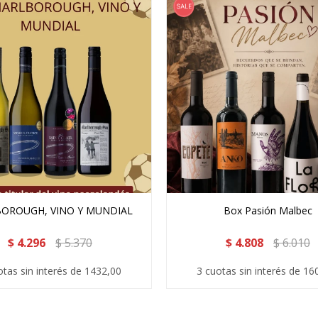
OROUGH, VINO Y MUNDIAL
Box Pasión Malbec
$
4.296
$
5.370
$
4.808
$
6.010
otas sin interés de 1432,00
3 cuotas sin interés de 16