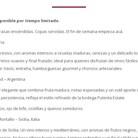
ponible por tiempo limitado.
Brasas encendidas. Copas servidas. El fin de semana empieza acá.
ina
resivo, con aromas intensos a ciruelas maduras, cerezas y un delicado t
inos suaves y final frutado, ideal para quienes disfrutan de vinos fácile
e: Vacío, entraña, hamburguesas gourmet y chorizos artesanales.
nd – Argentina
y elegante que combina fruta madura, notas especiadas y un sutil aporte
persistencia, refleja el estilo refinado de la bodega Pulenta Estate.
zo, ojo de bife, costillas y quesos semiduros.
talto – Sicilia, Italia
o de Sicilia. Un vino intenso y mediterráneo, con aromas de frutos negros, c
ecias. En boca ofrece buen cuerpo, taninos redondos y un final cálido y p