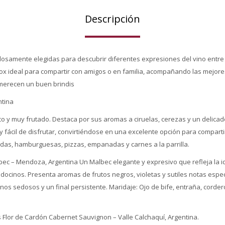
Descripción
dosamente elegidas para descubrir diferentes expresiones del vino entre 
box ideal para compartir con amigos o en familia, acompañando las mejore
merecen un buen brindis
ntina
o y muy frutado. Destaca por sus aromas a ciruelas, cerezas y un delicado
y fácil de disfrutar, convirtiéndose en una excelente opción para comparti
adas, hamburguesas, pizzas, empanadas y carnes a la parrilla.
lbec – Mendoza, Argentina Un Malbec elegante y expresivo que refleja la i
docinos. Presenta aromas de frutos negros, violetas y sutiles notas espe
ninos sedosos y un final persistente. Maridaje: Ojo de bife, entraña, corder
 Flor de Cardón Cabernet Sauvignon – Valle Calchaquí, Argentina.