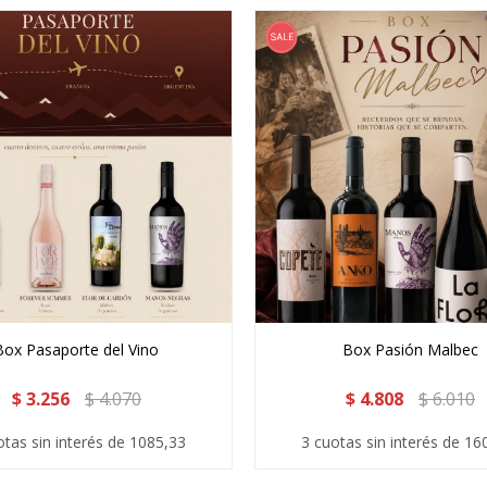
Box Pasaporte del Vino
Box Pasión Malbec
$
3.256
$
4.070
$
4.808
$
6.010
otas sin interés de 1085,33
3 cuotas sin interés de 16