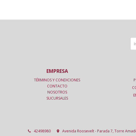
EMPRESA
TÉRMINOS Y CONDICIONES
P
CONTACTO
C
NOSOTROS
E
SUCURSALES
42498980
Avenida Roosevelt - Parada 7, Torre Ama