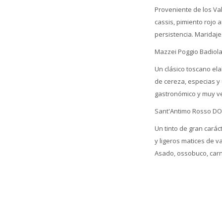
Proveniente de los Va
cassis, pimiento rojo 
persistencia. Maridaj
Mazzei Poggio Badiola 
Un clásico toscano ela
de cereza, especias y 
gastronómico y muy ver
Sant'Antimo Rosso DO
Un tinto de gran cará
y ligeros matices de v
Asado, ossobuco, carn