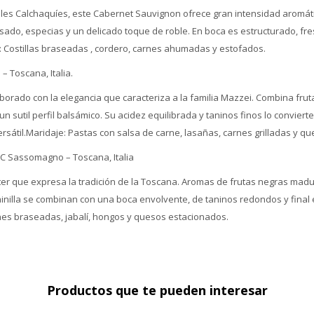
lles Calchaquíes, este Cabernet Sauvignon ofrece gran intensidad aromát
asado, especias y un delicado toque de roble. En boca es estructurado, fr
e: Costillas braseadas , cordero, carnes ahumadas y estofados.
– Toscana, Italia.
borado con la elegancia que caracteriza a la familia Mazzei. Combina fru
un sutil perfil balsámico. Su acidez equilibrada y taninos finos lo conviert
sátil.Maridaje: Pastas con salsa de carne, lasañas, carnes grilladas y q
C Sassomagno – Toscana, Italia
cter que expresa la tradición de la Toscana. Aromas de frutas negras madu
ainilla se combinan con una boca envolvente, de taninos redondos y final
es braseadas, jabalí, hongos y quesos estacionados.
Productos que te pueden interesar