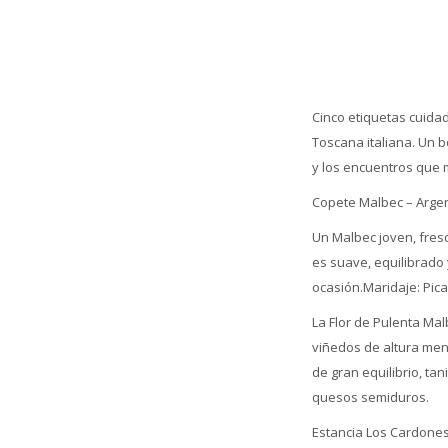
Cinco etiquetas cuida
Toscana italiana. Un 
y los encuentros que 
Copete Malbec – Arge
Un Malbec joven, fresc
es suave, equilibrado 
ocasión.Maridaje: Pic
La Flor de Pulenta Ma
viñedos de altura men
de gran equilibrio, ta
quesos semiduros.
Estancia Los Cardones