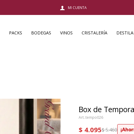
PACKS
BODEGAS
VINOS
CRISTALERÍA
DESTIL
Box de Tempor
tempo026
$
4.095
$
5.460