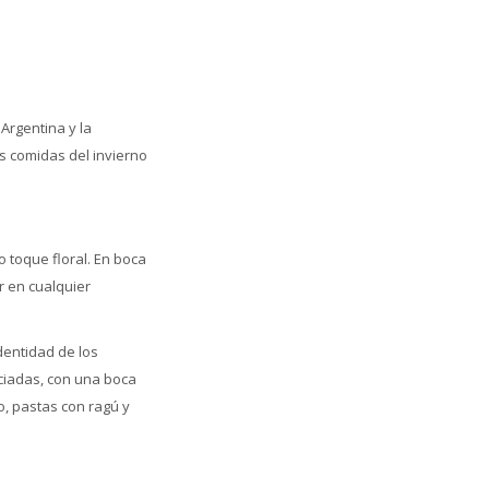
Argentina y la
s comidas del invierno
 toque floral. En boca
r en cualquier
dentidad de los
ciadas, con una boca
o, pastas con ragú y