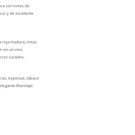
ica con notas de
esco y de excelente
ta roja madura, notas
en en un vino
uesos curados.
ras, especias, tabaco
 elegante.Maridaje: