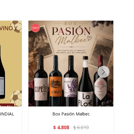
UNDIAL
Box Pasión Malbec
$
4.808
$
6.010