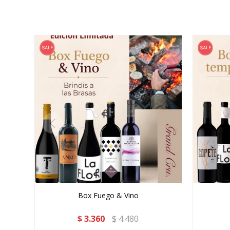
Box Fuego & Vino
$
3.360
$
4.480