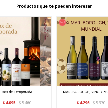
Productos que te pueden interesar
Box de Temporada
MARLBOROUGH, VINO Y M
$
4.095
$
5.460
$
4.296
$
5.370