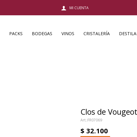
PACKS
BODEGAS
VINOS
CRISTALERÍA
DESTIL
Clos de Vougeo
FR07069
$
32.100