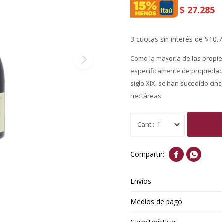
$
27.285
3 cuotas sin interés de $10.
Como la mayoría de las propi
específicamente de propiedad f
siglo XIX, se han sucedido cin
hectáreas.
1


Envíos
Medios de pago
Características