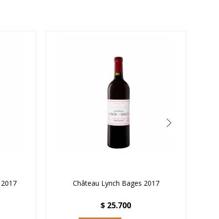
 2017
Château Lynch Bages 2017
Clo
$
25.700