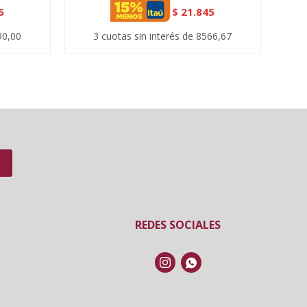
5
$
21.845
90,00
3 cuotas sin interés de 8566,67
REDES SOCIALES

