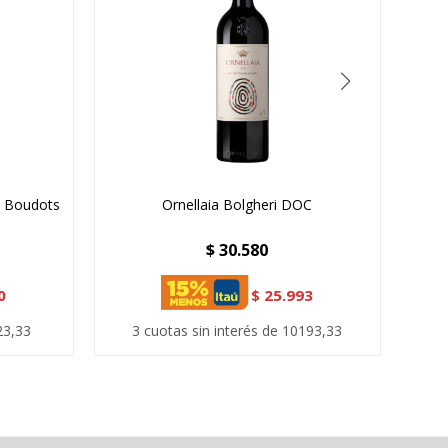
x Boudots
Ornellaia Bolgheri DOC
$
30.580
0
$
25.993
23,33
3 cuotas sin interés de 10193,33
3