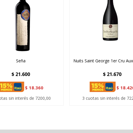
Seña
Nuits Saint George 1er Cru Au
$
21.600
$
21.670
$
18.360
$
18.42
otas sin interés de 7200,00
3 cuotas sin interés de 72