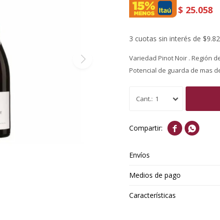
$
25.058
3 cuotas sin interés de $9.8
Variedad Pinot Noir . Región d
Potencial de guarda de mas d
1


Envíos
Medios de pago
Características