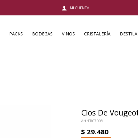
PACKS
BODEGAS
VINOS
CRISTALERÍA
DESTIL
Clos De Vougeo
FR07008
$
29.480