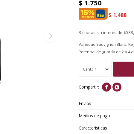
$
1.750
$
1.488
3 cuotas sin interés de $583
Variedad Sauvignon Blanc. Re
Potencial de guarda de 2 a 4 a
1


Envíos
Medios de pago
Características