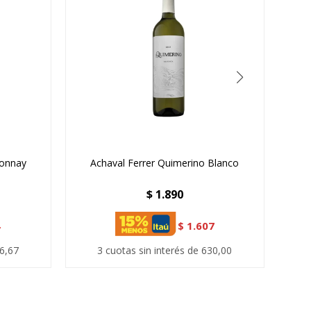
donnay
Achaval Ferrer Quimerino Blanco
$
1.890
4
$
1.607
46,67
3 cuotas sin interés de 630,00