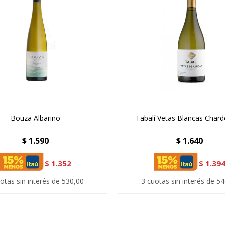
Bouza Albariño
Tabalí Vetas Blancas Char
$
1.590
$
1.640
$
1.352
$
1.39
otas sin interés de 530,00
3 cuotas sin interés de 5