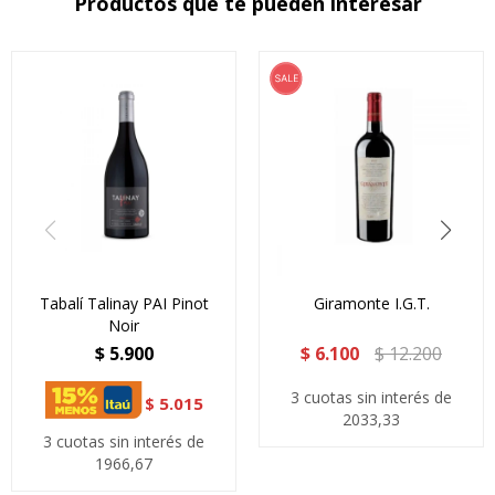
Productos que te pueden interesar
Tabalí Talinay PAI Pinot
Giramonte I.G.T.
Noir
$
5.900
$
6.100
$
12.200
3 cuotas sin interés de
$
5.015
2033,33
3 cuotas sin interés de
1966,67