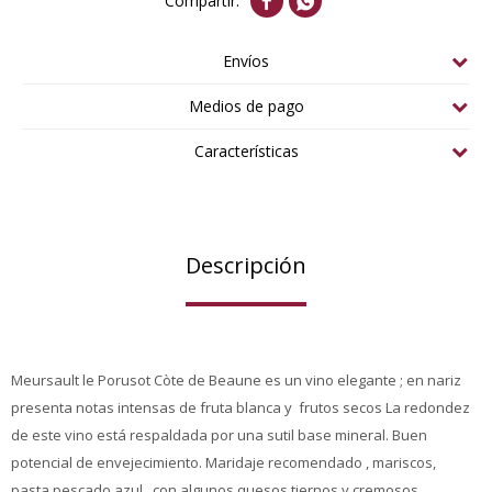


Envíos
Medios de pago
Características
Descripción
Meursault le Porusot Còte de Beaune es un vino elegante ; en nariz
presenta notas intensas de fruta blanca y frutos secos La redondez
de este vino está respaldada por una sutil base mineral. Buen
potencial de envejecimiento. Maridaje recomendado , mariscos,
pasta,pescado azul , con algunos quesos tiernos y cremosos.