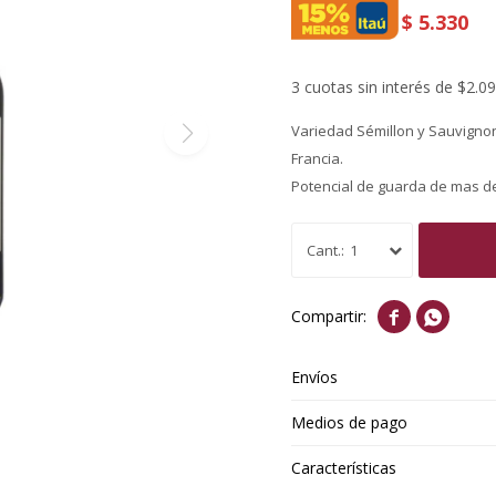
$
5.330
3 cuotas sin interés de $2.0
Variedad Sémillon y Sauvignon
Francia.
Potencial de guarda de mas d
1


Envíos
Medios de pago
Características