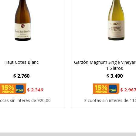
Haut Cotes Blanc
Garzón Magnum Single Vineyar
1.5 litros
$
2.760
$
3.490
$
2.346
$
2.96
otas sin interés de 920,00
3 cuotas sin interés de 11