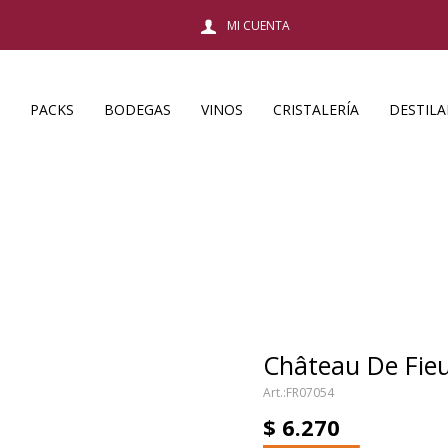
PACKS
BODEGAS
VINOS
CRISTALERÍA
DESTIL
Château De Fieu
FR07054
$
6.270