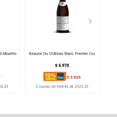
d Albariño
Beaune Du Château Blanc Premier Cru
$
6.970
7
$
5.925
63,33
3 cuotas sin interés de 2323,33