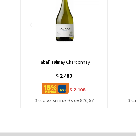
Tabalí Talinay Chardonnay
$
2.480
$
2.108
3 cuotas sin interés de 826,67
3 cu