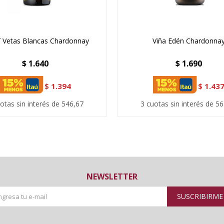
í Vetas Blancas Chardonnay
Viña Edén Chardonna
$
1.640
$
1.690
$
1.394
$
1.43
otas sin interés de 546,67
3 cuotas sin interés de 5
NEWSLETTER
SUSCRIBIRME