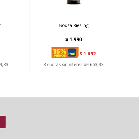
y
Bouza Riesling
$
1.990
7
$
1.692
63,33
3 cuotas sin interés de 663,33