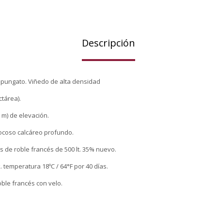
Descripción
Tupungato. Viñedo de alta densidad
ctárea).
0 m) de elevación.
rocoso calcáreo profundo.
as de roble francés de 500 lt. 35% nuevo.
 temperatura 18ºC / 64°F por 40 días.
oble francés con velo.