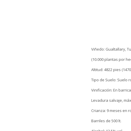
Viñedo: Gualtallary, 
(10.000 plantas por he
Altitud: 4822 pies (147
Tipo de Suelo: Suelo 
Vinificación: En barric
Levadura salvaje, máx.
Crianza: 9 meses en r
Barriles de 500 lt.
Alcohol: 13,5% vol.