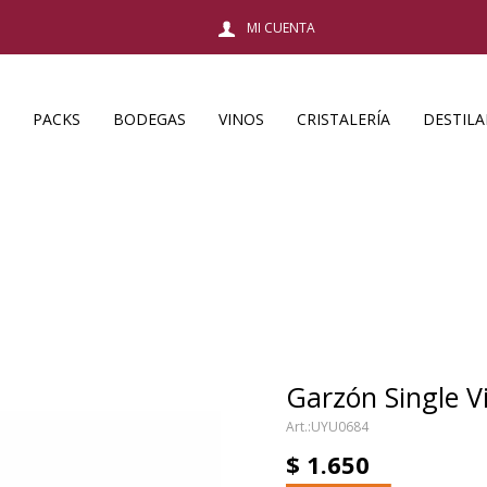
PACKS
BODEGAS
VINOS
CRISTALERÍA
DESTIL
Garzón Single V
UYU0684
$
1.650