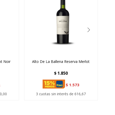
t Noir
Alto De La Ballena Reserva Merlot
Al
$
1.850
2
$
1.573
30,00
3 cuotas sin interés de 616,67