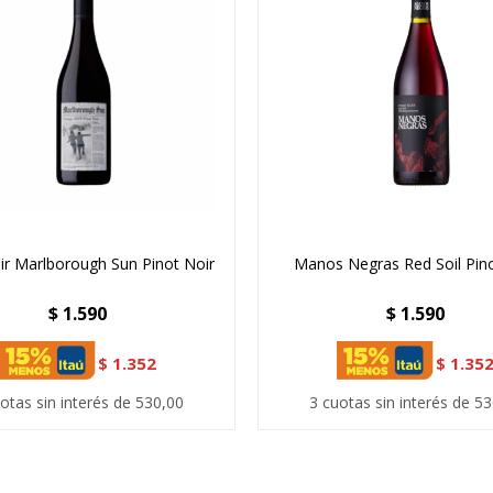
air Marlborough Sun Pinot Noir
Manos Negras Red Soil Pino
$
1.590
$
1.590
$
1.352
$
1.35
otas sin interés de 530,00
3 cuotas sin interés de 5