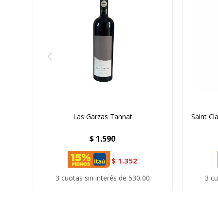
Las Garzas Tannat
Saint Cl
$
1.590
$
1.352
3 cuotas sin interés de 530,00
3 cu