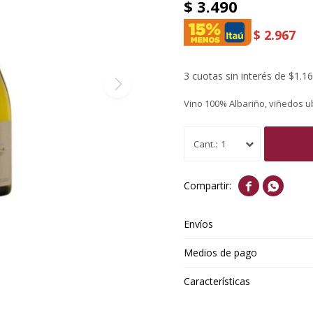
$
3.490
$
2.967
3 cuotas sin interés de $1.1
Vino 100% Albariño, viñedos 
1


Envíos
Medios de pago
Características