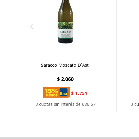
Saracco Moscato D´Asti
$
2.060
$
1.751
3 cuotas sin interés de 686,67
3 cu