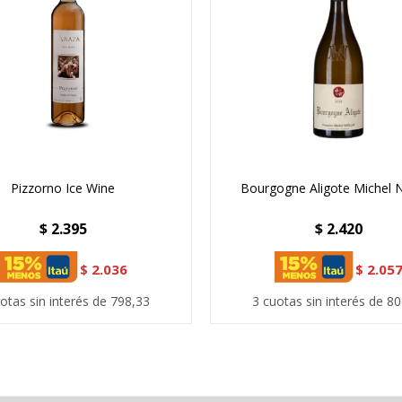
Pizzorno Ice Wine
Bourgogne Aligote Michel N
$
2.395
$
2.420
$
2.036
$
2.05
otas sin interés de 798,33
3 cuotas sin interés de 8