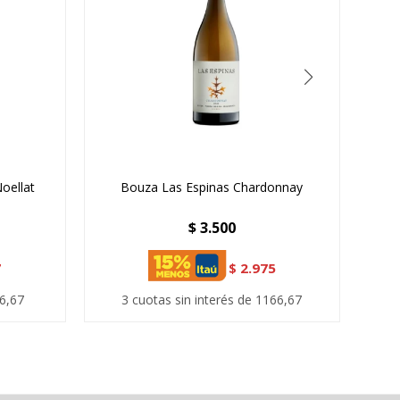
oellat
Bouza Las Espinas Chardonnay
$
3.500
7
$
2.975
06,67
3 cuotas sin interés de 1166,67