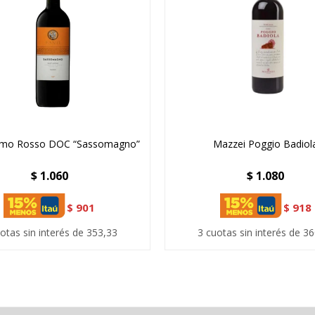
timo Rosso DOC “Sassomagno”
Mazzei Poggio Badiol
$
1.060
$
1.080
$
901
$
918
otas sin interés de 353,33
3 cuotas sin interés de 3