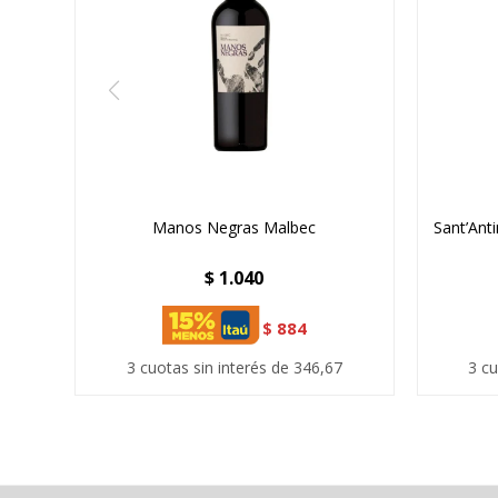
Manos Negras Malbec
Sant’An
$
1.040
$
884
3 cuotas sin interés de 346,67
3 cu