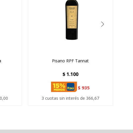
a
Pisano RPF Tannat
$
1.100
$
935
60,00
3 cuotas sin interés de 366,67