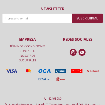
NEWSLETTER
SUSCRIBIRME
EMPRESA
REDES SOCIALES
TÉRMINOS Y CONDICIONES
CONTACTO


NOSOTROS
SUCURSALES
42498980
Avenida Roosevelt - Parada 7, Torre Amadeus Local 001, Maldonado