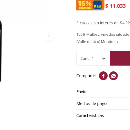
$
11.033
3 cuotas sin interés de $4.3
100% Malbec, viñedos situados
(Valle de Uco) Mendoza
1


Envíos
Medios de pago
Características