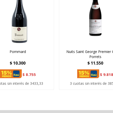
Pommard
Nuits Saint George Premier 
Porrets
$
10.300
$
11.550
$
8.755
$
9.81
otas sin interés de 3433,33
3 cuotas sin interés de 38