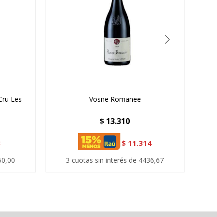
Cru Les
Vosne Romanee
C
$
13.310
8
$
11.314
50,00
3 cuotas sin interés de 4436,67