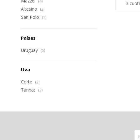
Mazzei
(4)
3 cuot
Altesino
(2)
San Polo
(1)
Países
Uruguay
(5)
Uva
Corte
(2)
Tannat
(3)