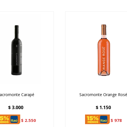
acromonte Carapé
Sacromonte Orange Ros
$
3.000
$
1.150
$
2.550
$
978