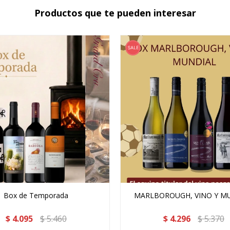
Productos que te pueden interesar
Box de Temporada
MARLBOROUGH, VINO Y M
$
4.095
$
5.460
$
4.296
$
5.370