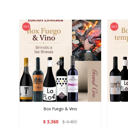
Box Fuego & Vino
$
3.360
$
4.480