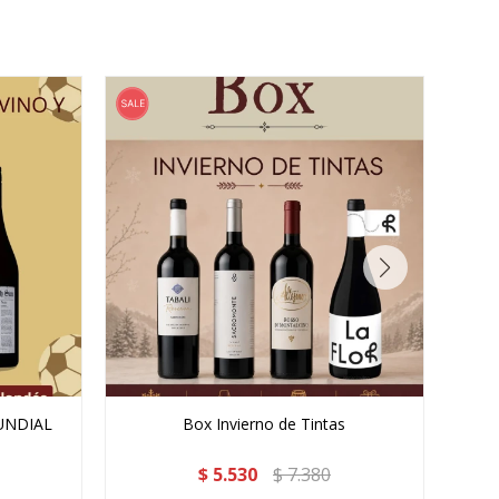
UNDIAL
Box Invierno de Tintas
$
5.530
$
7.380