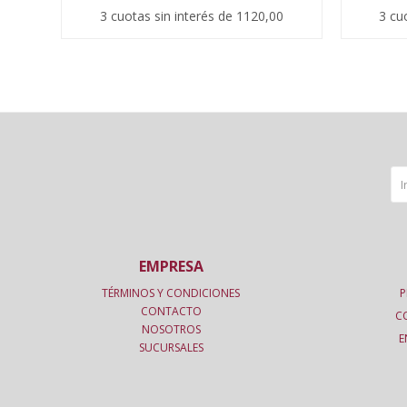
3 cuotas sin interés de 1120,00
3 cu
EMPRESA
TÉRMINOS Y CONDICIONES
P
CONTACTO
C
NOSOTROS
E
SUCURSALES