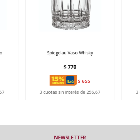
go
Spiegelau Vaso Whisky
$
770
$
655
,67
3 cuotas sin interés de 256,67
3 
NEWSLETTER