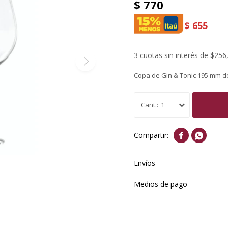
$
770
$
655
3 cuotas sin interés de $256
Copa de Gin & Tonic 195 mm de
1


Envíos
Medios de pago