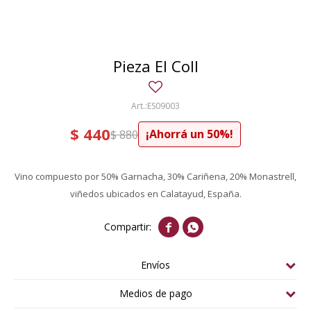
Pieza El Coll
ES09003
$
440
50
$
880
Vino compuesto por 50% Garnacha, 30% Cariñena, 20% Monastrell,
viñedos ubicados en Calatayud, España.


Envíos
Medios de pago