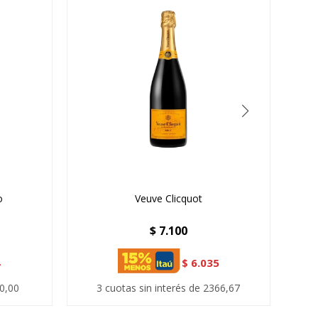
o
Veuve Clicquot
$
7.100
4
$
6.035
70,00
3 cuotas sin interés de 2366,67