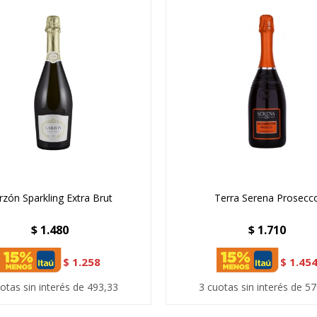
rzón Sparkling Extra Brut
Terra Serena Prosecc
$
1.480
$
1.710
$
1.258
$
1.45
otas sin interés de 493,33
3 cuotas sin interés de 5