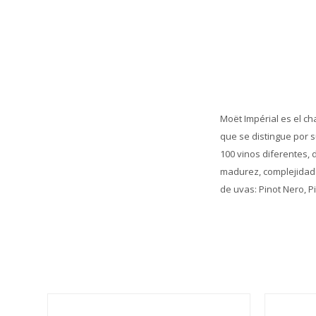
Moët Impérial es el ch
que se distingue por s
100 vinos diferentes,
madurez, complejidad 
de uvas: Pinot Nero, 