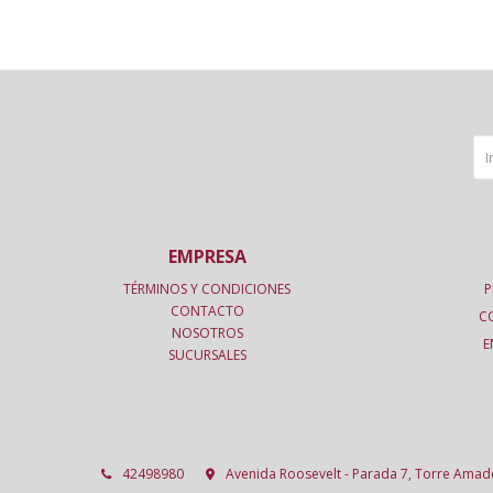
EMPRESA
TÉRMINOS Y CONDICIONES
P
CONTACTO
C
NOSOTROS
E
SUCURSALES
42498980
Avenida Roosevelt - Parada 7, Torre Ama