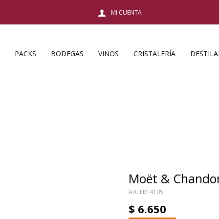
PACKS
BODEGAS
VINOS
CRISTALERÍA
DESTIL
Moët & Chandon
FR14105
$
6.650