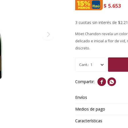
$
5.653
3 cuotas sin interés de $2.2
Möet Chandon revela un color 
delicado e inicial a flor de vi
discreto.
1


Envíos
Medios de pago
Características