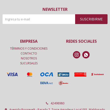
NEWSLETTER
SUSCRIBIRME
EMPRESA
REDES SOCIALES
TÉRMINOS Y CONDICIONES
CONTACTO


NOSOTROS
SUCURSALES
42498980
Avenida Roosevelt - Parada 7, Torre Amadeus Local 001, Maldonado