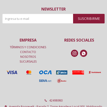
NEWSLETTER
SUSCRIBIRME
EMPRESA
REDES SOCIALES
TÉRMINOS Y CONDICIONES
CONTACTO


NOSOTROS
SUCURSALES
42498980
Avenida Roosevelt - Parada 7, Torre Amadeus Local 001, Maldonado