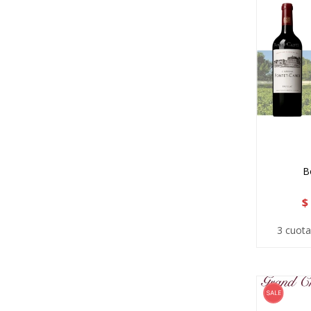
B
$
3 cuota