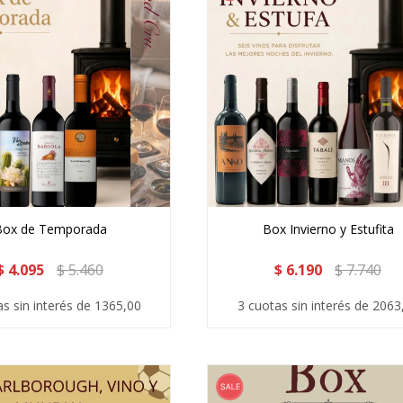
Box de Temporada
Box Invierno y Estufita
$
4.095
$
5.460
$
6.190
$
7.740
as sin interés de 1365,00
3 cuotas sin interés de 2063