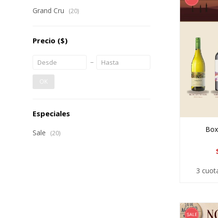
Grand Cru
(20)
Precio
($)
OK
Especiales
Box 
Sale
(20)
3 cuot