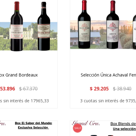
ox Grand Bordeaux
Selección Única Achaval Fer
53.896
$
67.370
$
29.205
$
38.940
s sin interés de 17965,33
3 cuotas sin interés de 9735