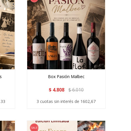
s
Box Pasión Malbec
$
4.808
$
6.010
,33
3 cuotas sin interés de 1602,67