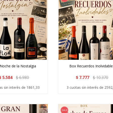
Noche de la Nostalgia
Box Recuerdos Inolvidable
$
5.584
$
6.980
$
7.777
$
10.370
as sin interés de 1861,33
3 cuotas sin interés de 2592