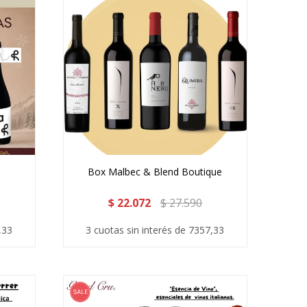
Box Malbec & Blend Boutique
$
22.072
$
27.590
,33
3 cuotas sin interés de 7357,33