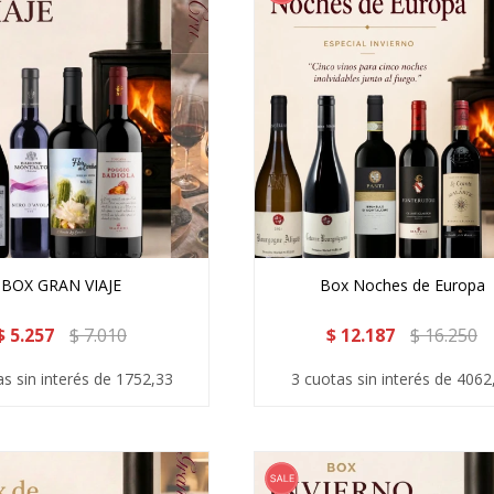
BOX GRAN VIAJE
Box Noches de Europa
$
5.257
$
7.010
$
12.187
$
16.250
as sin interés de 1752,33
3 cuotas sin interés de 4062