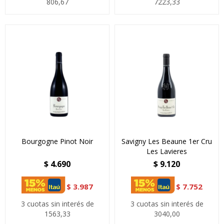
806,67
7223,33
Bourgogne Pinot Noir
Savigny Les Beaune 1er Cru
Les Lavieres
$
4.690
$
9.120
$
3.987
$
7.752
3 cuotas sin interés de
3 cuotas sin interés de
1563,33
3040,00