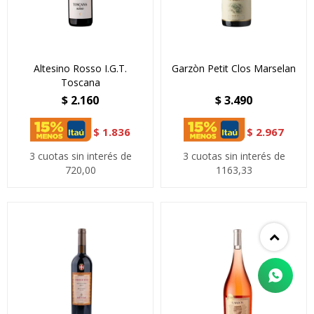
Altesino Rosso I.G.T.
Garzòn Petit Clos Marselan
Toscana
$
2.160
$
3.490
$
1.836
$
2.967
3 cuotas sin interés de
3 cuotas sin interés de
720,00
1163,33