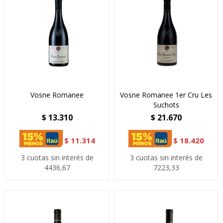
Vosne Romanee
Vosne Romanee 1er Cru Les
Suchots
$
13.310
$
21.670
$
11.314
$
18.420
3 cuotas sin interés de
3 cuotas sin interés de
4436,67
7223,33