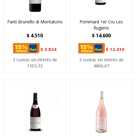
Fanti Brunello di Montalcino
Pommard 1er Cru Les
Rugiens
$
4.510
$
14.600
$
3.834
$
12.410
3 cuotas sin interés de
3 cuotas sin interés de
1503,33
4866,67