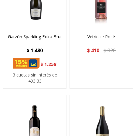
Garzón Sparkling Extra Brut
Vetriccie Rosé
$
1.480
$
410
$
820
$
1.258
3 cuotas sin interés de
493,33