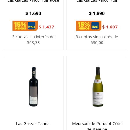
Las Garzas Pinot Noir Rosè
Las Garzas Pinot Noir
$
1.690
$
1.890
$
1.437
$
1.607
3 cuotas sin interés de
3 cuotas sin interés de
563,33
630,00
Las Garzas Tannat
Meursault le Porusot Còte
de Beaune