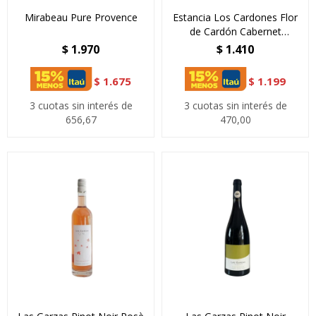
Mirabeau Pure Provence
Estancia Los Cardones Flor
de Cardón Cabernet
Sauvignon
$
1.970
$
1.410
$
1.675
$
1.199
3 cuotas sin interés de
3 cuotas sin interés de
656,67
470,00