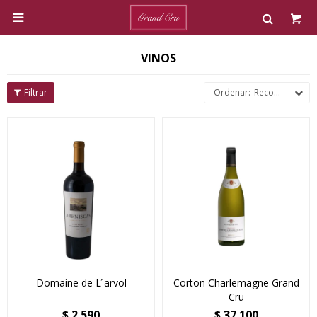

VINOS
Recomendados
Domaine de L ́arvol
Corton Charlemagne Grand
Cru
$
2.590
$
37.100