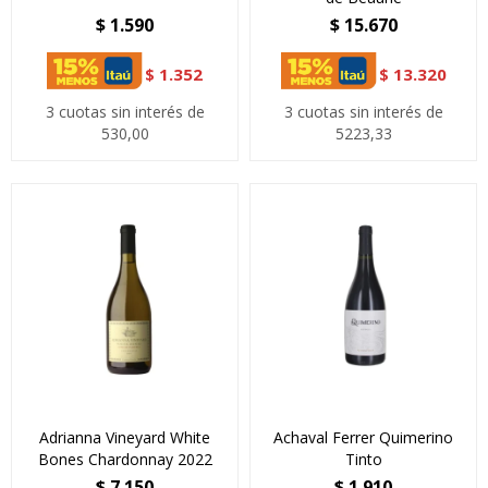
$
1.590
$
15.670
$
1.352
$
13.320
3 cuotas sin interés de
3 cuotas sin interés de
530,00
5223,33
Adrianna Vineyard White
Achaval Ferrer Quimerino
Bones Chardonnay 2022
Tinto
$
7.150
$
1.910