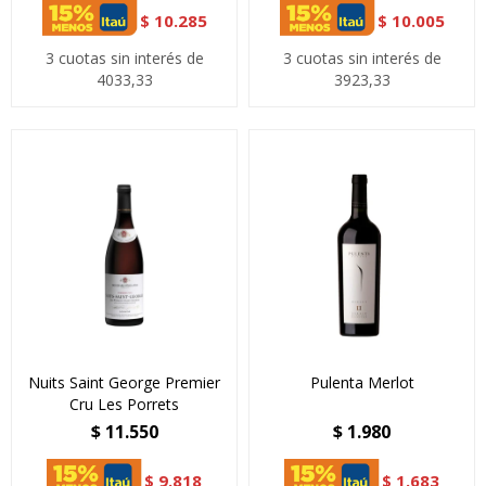
$
10.285
$
10.005
3 cuotas sin interés de
3 cuotas sin interés de
4033,33
3923,33
Nuits Saint George Premier
Pulenta Merlot
Cru Les Porrets
$
11.550
$
1.980
$
9.818
$
1.683