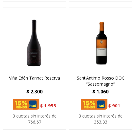
Viña Edén Tannat Reserva
Sant’Antimo Rosso DOC
“Sassomagno”
$
2.300
$
1.060
$
1.955
$
901
3 cuotas sin interés de
3 cuotas sin interés de
766,67
353,33