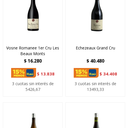
Vosne Romanee 1er Cru Les
Echezeaux Grand Cru
Beaux Monts
$
16.280
$
40.480
$
13.838
$
34.408
3 cuotas sin interés de
3 cuotas sin interés de
5426,67
13493,33