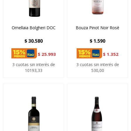
Ornellaia Bolgheri DOC
Bouza Pinot Noir Rosè
$
30.580
$
1.590
$
25.993
$
1.352
3 cuotas sin interés de
3 cuotas sin interés de
10193,33
530,00