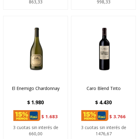
863,33
998,33
El Enemigo Chardonnay
Caro Blend Tinto
$
1.980
$
4.430
$
1.683
$
3.766
3 cuotas sin interés de
3 cuotas sin interés de
660,00
1476,67