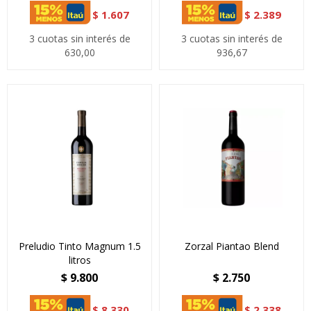
$
1.607
$
2.389
3 cuotas sin interés de
3 cuotas sin interés de
630,00
936,67
Preludio Tinto Magnum 1.5
Zorzal Piantao Blend
litros
$
9.800
$
2.750
$
8.330
$
2.338