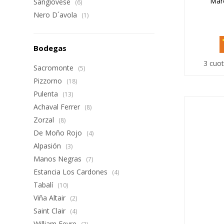
Marc
Sangiovese
(6)
Nero D´avola
(1)
Bodegas
3 cuot
Sacromonte
(5)
Pizzorno
(18)
Pulenta
(13)
Achaval Ferrer
(8)
Zorzal
(8)
De Moño Rojo
(4)
Alpasión
(3)
Manos Negras
(7)
Estancia Los Cardones
(4)
Tabalí
(10)
Viña Altair
(2)
Saint Clair
(4)
William Fevre