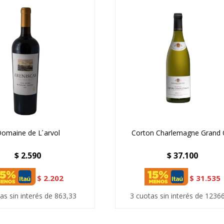
omaine de L ́arvol
Corton Charlemagne Grand 
$
2.590
$
37.100
$
2.202
$
31.535
as sin interés de 863,33
3 cuotas sin interés de 1236