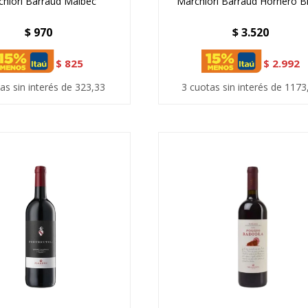
hiori Barraud Malbec
Marchiori Barraud Hornero B
$
970
$
3.520
$
825
$
2.992
as sin interés de 323,33
3 cuotas sin interés de 1173