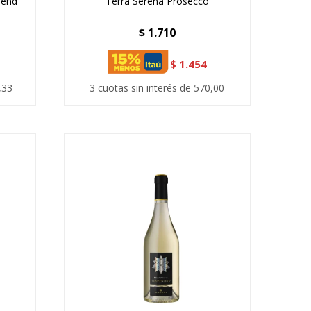
lend
Terra Serena Prosecco
$
1.710
$
1.454
,33
3 cuotas sin interés de 570,00