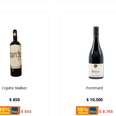
Copete Malbec
Pommard
$
650
$
10.300
$
553
$
8.755