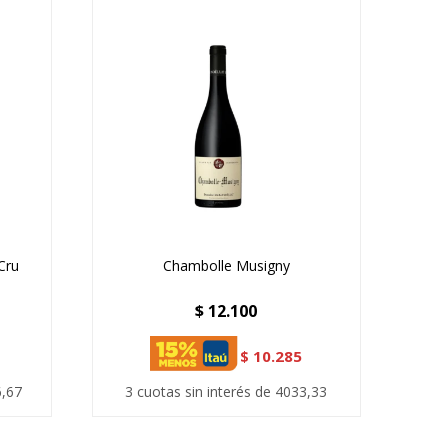
Cru
Chambolle Musigny
$
12.100
$
10.285
6,67
3 cuotas sin interés de 4033,33