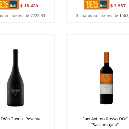
$
18.420
$
3.987
as sin interés de 7223,33
3 cuotas sin interés de 1563
 Edén Tannat Reserva
Sant’Antimo Rosso DOC
“Sassomagno”