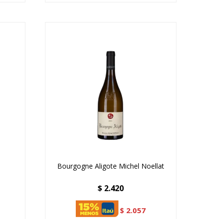
Bourgogne Aligote Michel Noellat
$
2.420
$
2.057