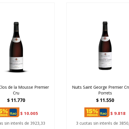
los de la Mousse Premier
Nuits Saint George Premier Cr
Cru
Porrets
$
11.770
$
11.550
$
10.005
$
9.818
as sin interés de 3923,33
3 cuotas sin interés de 3850