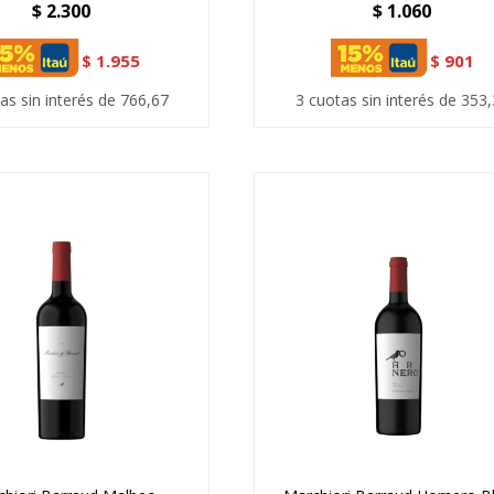
$
2.300
$
1.060
$
1.955
$
901
as sin interés de 766,67
3 cuotas sin interés de 353