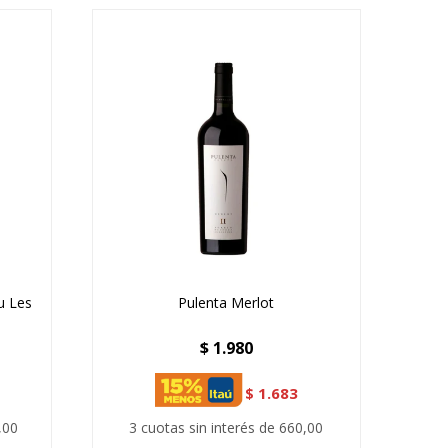
u Les
Pulenta Merlot
$
1.980
$
1.683
,00
3 cuotas sin interés de 660,00