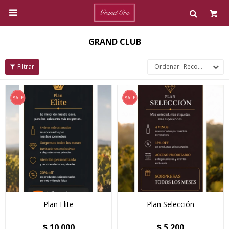

GRAND CLUB
Recomendados
Plan Elite
Plan Selección
$
10.000
$
5.200