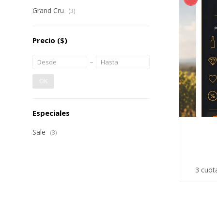
Grand Cru
(3)
Precio
($)
OK
Especiales
Sale
(3)
3 cuot