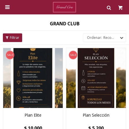

GRAND CLUB
Recomendados
Plan Elite
Plan Selección
$
10.000
$
5.200