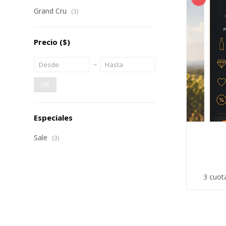
Grand Cru
(3)
Precio
($)
OK
Especiales
Sale
(3)
3 cuot