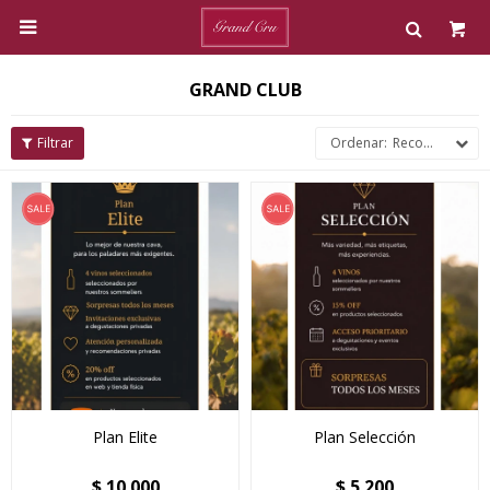

GRAND CLUB
Recomendados
Plan Elite
Plan Selección
$
10.000
$
5.200